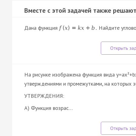
Вместе с этой задачей также решают
Дана функция
Найдите углово
f
(
x
)
=
k
x
+
b
.
На рисунке изображена функция вида y=ax²+b
утверждениями и промежутками, на которых э
УТВЕРЖДЕНИЯ:
А) Функция возрас…