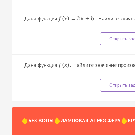
Дана функция
Найдите значе
f
(
x
)
=
k
x
+
b
.
Дана функция
Найдите значение произ
f
(
x
)
.
БЕЗ ВОДЫ
ЛАМПОВАЯ АТМОСФЕРА
КР