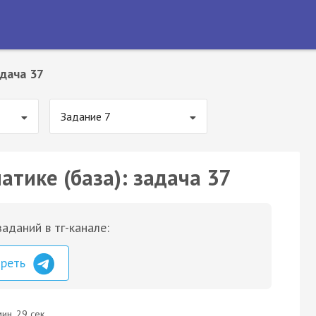
дача 37
Задание 7
атике (база): задача 37
аданий в тг-канале:
треть
ин. 29 сек.