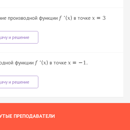
ние производной функции
в точке
f
’
(
x
)
х
=
3
водной функции
в точке
f
’
(
x
)
х
=
−
1.
УТЫЕ ПРЕПОДАВАТЕЛИ