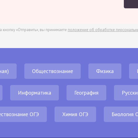
а кнопку «Отправить», вы принимаете
положение об обработке персональн
ная)
Обществознание
Физика
Информатика
География
Русски
ствознание ОГЭ
Химия ОГЭ
Биология 