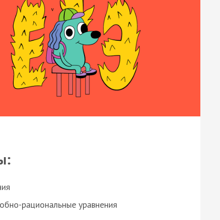
ы:
ния
робно-рациональные уравнения