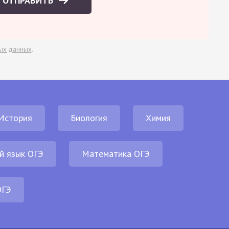
ОТПРАВИТЬ
ых данных
.
История
Биология
Химия
й язык ОГЭ
Математика ОГЭ
ОГЭ