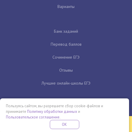
Варианты
Банк заданий
Перевод баллов
Сочинение ЕГЭ
Отзывы
Лучшие онлайн-школы ЕГЭ
Пользуясь сайтом, вы разрешаете сбор cookie-файлов и
принимаете
Политику обработки данных
и
Пользовательское соглашение
.
Бесплатная летняя школа
OK
ПОДРОБНЕЕ
ПРОВЕДИ ЭТО ЛЕТО С ПОЛЬЗОЙ