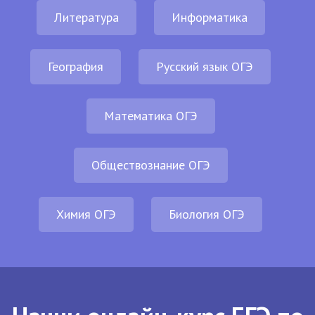
Литература
Информатика
География
Русский язык ОГЭ
Математика ОГЭ
Обществознание ОГЭ
Химия ОГЭ
Биология ОГЭ