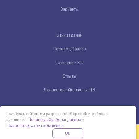
Варианты
Банк заданий
Перевод баллов
Сочинение ЕГЭ
Отзывы
Лучшие онлайн-школы ЕГЭ
Пользуясь сайтом, вы разрешаете сбор cookie-файлов и
принимаете
Политику обработки данных
и
Пользовательское соглашение
.
Бесплатная летняя школа
OK
ПОДРОБНЕЕ
ПРОВЕДИ ЭТО ЛЕТО С ПОЛЬЗОЙ