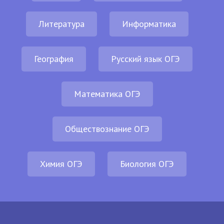
Литература
Информатика
География
Русский язык ОГЭ
Математика ОГЭ
Обществознание ОГЭ
Химия ОГЭ
Биология ОГЭ