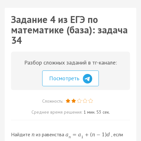
Задание 4 из ЕГЭ по
математике (база): задача
34
Разбор сложных заданий в тг-канале:
Посмотреть
Сложность:
Среднее время решения:
1 мин. 53 сек.
Найдите
из равенства
, если
n
a
=
a
+
(
n
−
1
)
d
n
1