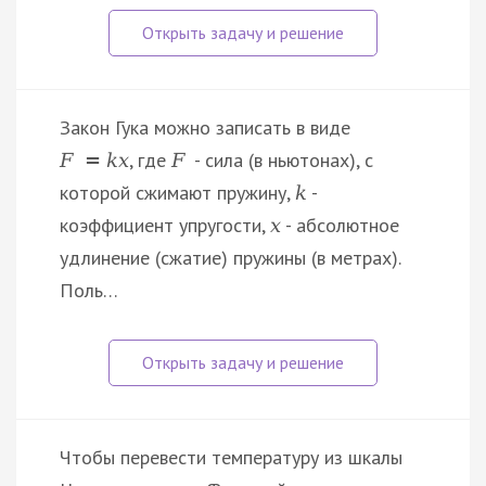
Закон Гука можно записать в виде
, где
- сила (в ньютонах), с
F
=
k
x
F
которой сжимают пружину,
-
k
коэффициент упругости,
- абсолютное
x
удлинение (сжатие) пружины (в метрах).
Поль…
Чтобы перевести температуру из шкалы