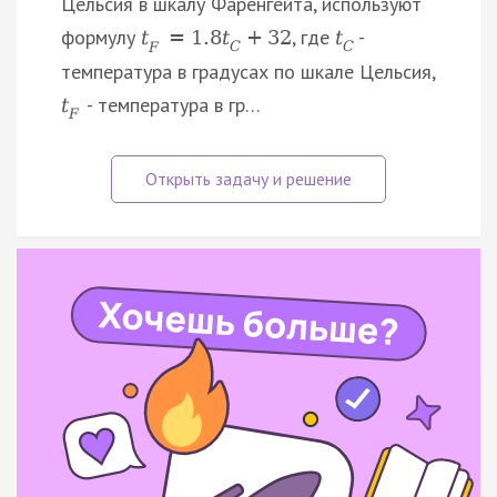
Цельсия в шкалу Фаренгейта, используют
формулу
, где
-
t
=
1.8
t
+
32
t
F
C
C
температура в градусах по шкале Цельсия,
- температура в гр…
t
F