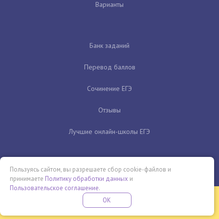
Варианты
Банк заданий
Перевод баллов
Сочинение ЕГЭ
Отзывы
Лучшие онлайн-школы ЕГЭ
Пользуясь сайтом, вы разрешаете сбор cookie-файлов и
принимаете
Политику обработки данных
и
Пользовательское соглашение
.
Бесплатная летняя школа
OK
ПОДРОБНЕЕ
ПРОВЕДИ ЭТО ЛЕТО С ПОЛЬЗОЙ