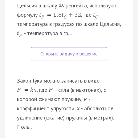
Цельсия в шкалу Фаренгейта, используют
формулу
, где
-
t
=
1.8
t
+
32
t
F
C
C
температура в градусах по шкале Цельсия,
- температура в гр…
t
F
Закон Гука можно записать в виде
, где
- сила (в ньютонах), с
F
=
k
x
F
которой сжимают пружину,
-
k
коэффициент упругости,
- абсолютное
x
удлинение (сжатие) пружины (в метрах).
Поль…