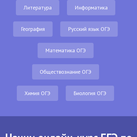
Литература
Информатика
География
Русский язык ОГЭ
Математика ОГЭ
Обществознание ОГЭ
Химия ОГЭ
Биология ОГЭ