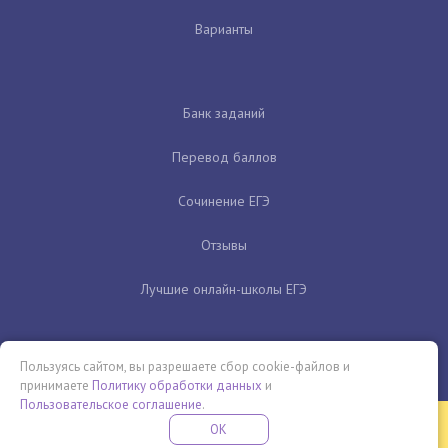
Варианты
Банк заданий
Перевод баллов
Сочинение ЕГЭ
Отзывы
Лучшие онлайн-школы ЕГЭ
Пользуясь сайтом, вы разрешаете сбор cookie-файлов и
принимаете
Политику обработки данных
и
Пользовательское соглашение
.
Бесплатная летняя школа
OK
ПОДРОБНЕЕ
ПРОВЕДИ ЭТО ЛЕТО С ПОЛЬЗОЙ