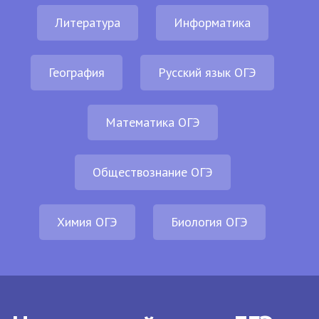
Литература
Информатика
География
Русский язык ОГЭ
Математика ОГЭ
Обществознание ОГЭ
Химия ОГЭ
Биология ОГЭ