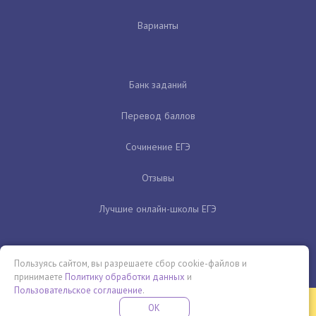
Варианты
Банк заданий
Перевод баллов
Сочинение ЕГЭ
Отзывы
Лучшие онлайн-школы ЕГЭ
Пользуясь сайтом, вы разрешаете сбор cookie-файлов и
принимаете
Политику обработки данных
и
Пользовательское соглашение
.
Бесплатная летняя школа
OK
ПОДРОБНЕЕ