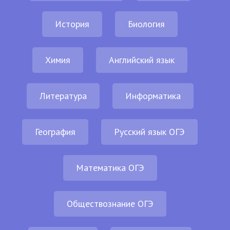
История
Биология
Химия
Английский язык
Литература
Информатика
География
Русский язык ОГЭ
Математика ОГЭ
Обществознание ОГЭ