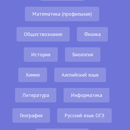
Математика (профильная)
Обществознание
Физика
История
Биология
Химия
Английский язык
Литература
Информатика
География
Русский язык ОГЭ