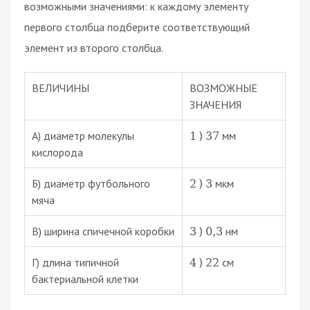
возможными значениями: к каждому элементу
первого столбца подберите соответствующий
элемент из второго столбца.
ВЕЛИЧИНЫ
ВОЗМОЖНЫЕ
ЗНАЧЕНИЯ
А) диаметр молекулы
мм
1
)
37
кислорода
Б) диаметр футбольного
мкм
2
)
3
мяча
В) ширина спичечной коробки
нм
3
)
0
,
3
Г) длина типичной
см
4
)
22
бактериальной клетки