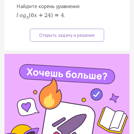
Найдите корень уравнения
.
l
o
g
(
6
x
+
24
)
=
4
3