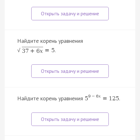
Найдите корень уравнения
.
=
5
√
37
+
6
x
9
−
6
x
Найдите корень уравнения
.
5
=
125