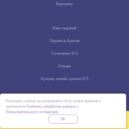
Варианты
Банк заданий
Перевод баллов
Сочинение ЕГЭ
Отзывы
Лучшие онлайн-школы ЕГЭ
Пользуясь сайтом, вы разрешаете сбор cookie-файлов и
принимаете
Политику обработки данных
и
Пользовательское соглашение
.
Бесплатная летняя школа
OK
ПОДРОБНЕЕ
ПРОВЕДИ ЭТО ЛЕТО С ПОЛЬЗОЙ