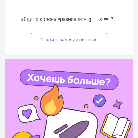
Найдите корень уравнения
.
−
x
=
7
√
4