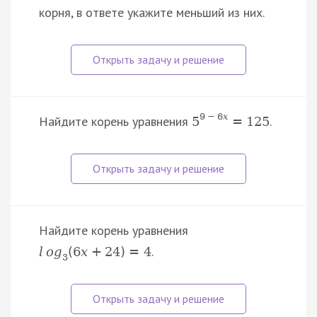
корня, в ответе укажите меньший из них.
9
−
6
x
Найдите корень уравнения
.
5
=
125
Найдите корень уравнения
.
l
o
g
(
6
x
+
24
)
=
4
3