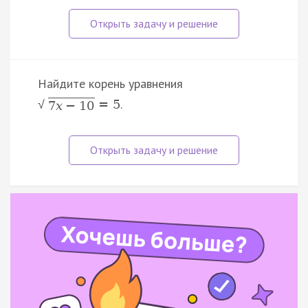
Найдите корень уравнения
.
=
5
√
7
x
−
10