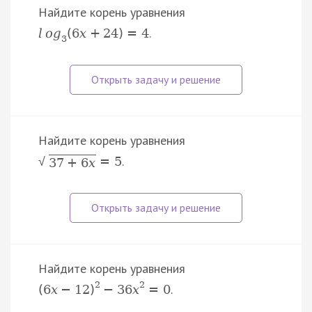
Найдите корень уравнения
.
l
o
g
(
6
x
+
24
)
=
4
3
Найдите корень уравнения
.
=
5
√
37
+
6
x
Найдите корень уравнения
2
2
.
(
6
x
−
12
)
−
36
x
=
0