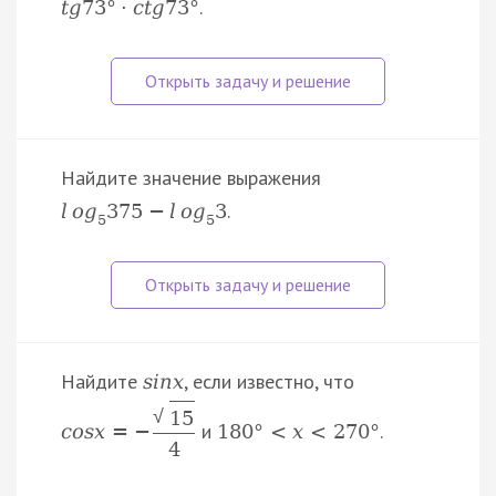
.
t
g
73
°
·
c
t
g
73
°
Найдите значение выражения
.
l
o
g
375
−
l
o
g
3
5
5
Найдите
, если известно, что
s
i
n
x
√
15
и
.
c
o
s
x
=
−
180
°
<
x
<
270
°
4