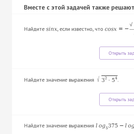
Вместе с этой задачей также решают
√
Найдите
, если известно, что
s
i
n
x
c
o
s
x
=
−
√
2
4
Найдите значение выражения
.
3
·
5
Найдите значение выражения
l
o
g
375
−
l
o
5