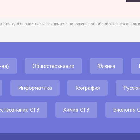
а кнопку «Отправить», вы принимаете
положение об обработке персональн
ная)
Обществознание
Физика
Информатика
География
Русски
ствознание ОГЭ
Химия ОГЭ
Биология 