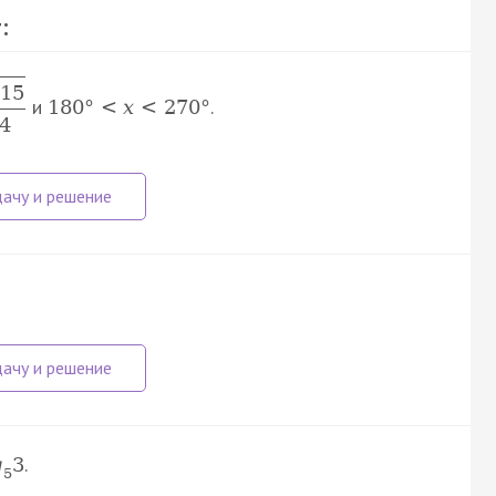
:
15
и
.
180
°
<
x
<
270
°
4
.
g
3
5