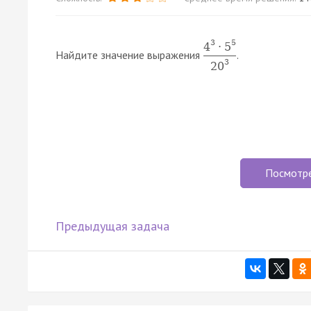
3
5
4
⋅
5
Найдите значение выражения
.
3
20
Посмотр
Предыдущая задача