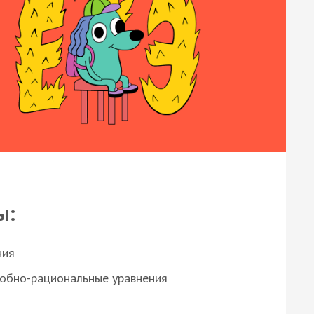
ы:
ния
робно-рациональные уравнения