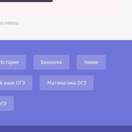
ых данных
.
История
Биология
Химия
й язык ОГЭ
Математика ОГЭ
ОГЭ