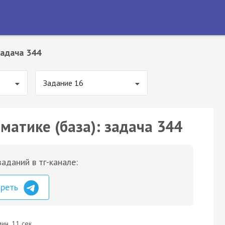
адача 344
Задание 16
матике (база): задача 344
аданий в тг-канале:
треть
ин. 11 сек.