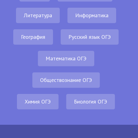
Литература
Информатика
География
Русский язык ОГЭ
Математика ОГЭ
Обществознание ОГЭ
Химия ОГЭ
Биология ОГЭ