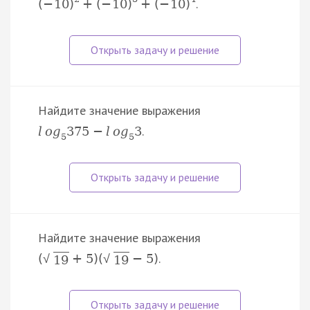
.
(
−
10
)
+
(
−
10
)
+
(
−
10
)
Найдите значение выражения
.
l
o
g
375
−
l
o
g
3
5
5
Найдите значение выражения
.
(
+
5
)
(
−
5
)
√
√
19
19