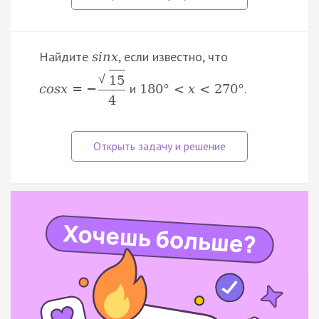
Найдите
, если известно, что
s
i
n
x
√
15
и
.
c
o
s
x
=
−
180
°
<
x
<
270
°
4