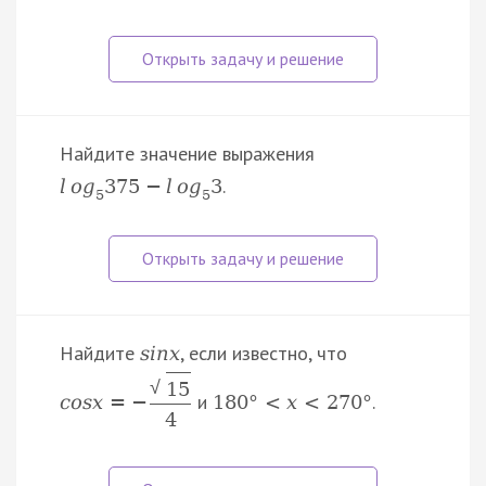
Найдите значение выражения
.
l
o
g
375
−
l
o
g
3
5
5
Найдите
, если известно, что
s
i
n
x
√
15
и
.
c
o
s
x
=
−
180
°
<
x
<
270
°
4