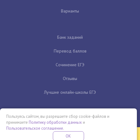
Варианты
Банк заданий
Перевод баллов
Сочинение ЕГЭ
Отзывы
Лучшие онлайн-школы ЕГЭ
Пользуясь сайтом, вы разрешаете сбор cookie-файлов и
принимаете
Политику обработки данных
и
Пользовательское соглашение
.
Бесплатная летняя школа
OK
ПОДРОБНЕЕ