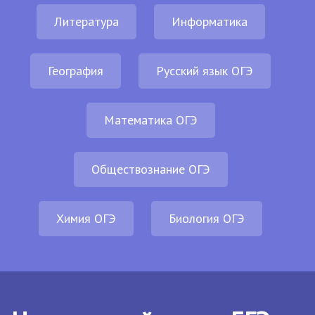
Литература
Информатика
География
Русский язык ОГЭ
Математика ОГЭ
Обществознание ОГЭ
Химия ОГЭ
Биология ОГЭ