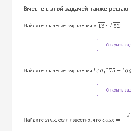
Вместе с этой задачей также решают
Найдите значение выражения
.
·
√
√
13
52
Найдите значение выражения
l
o
g
375
−
l
o
5
√
Найдите
, если известно, что
s
i
n
x
c
o
s
x
=
−