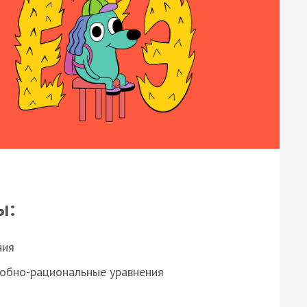
ы:
ния
робно-рациональные уравнения