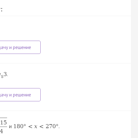
:
.
g
3
5
15
и
.
180
°
<
x
<
270
°
4