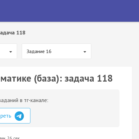
адача 118
Задание 16
матике (база): задача 118
аданий в тг-канале:
треть
ин. 26 сек.