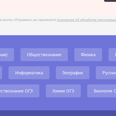
а кнопку «Отправить», вы принимаете
положение об обработке персональн
ная)
Обществознание
Физика
Информатика
География
Русски
ствознание ОГЭ
Химия ОГЭ
Биология 