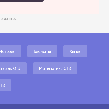
ых данных
.
История
Биология
Химия
й язык ОГЭ
Математика ОГЭ
ОГЭ