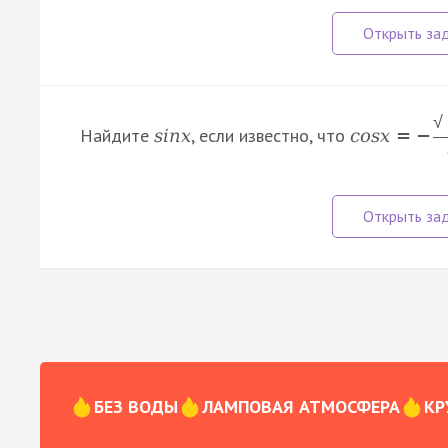
√
Найдите
, если известно, что
s
i
n
x
c
o
s
x
=
−
БЕЗ ВОДЫ
ЛАМПОВАЯ АТМОСФЕРА
КР