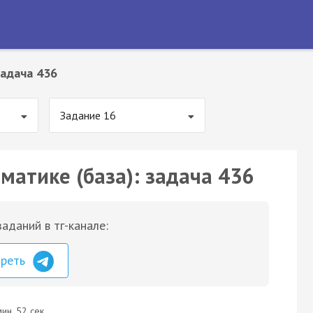
адача 436
Задание 16
матике (база): задача 436
аданий в тг-канале:
треть
ин. 52 сек.