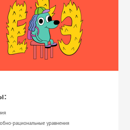
ы:
ния
робно-рациональные уравнения