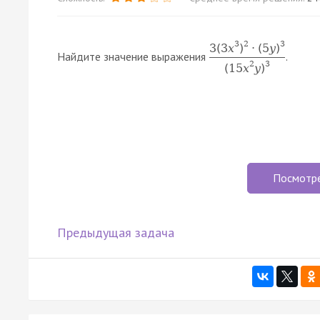
3
2
3
3
(
3
x
)
⋅
(
5
y
)
Найдите значение выражения
.
2
3
(
15
x
y
)
Посмотр
Предыдущая задача