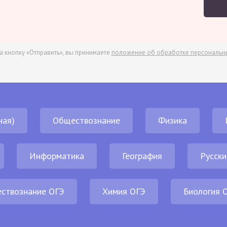
а кнопку «Отправить», вы принимаете
положение об обработке персональн
ная)
Обществознание
Физика
Информатика
География
Русски
ствознание ОГЭ
Химия ОГЭ
Биология 