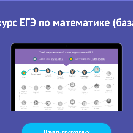
урс ЕГЭ по математике (баз
Начать подготовку