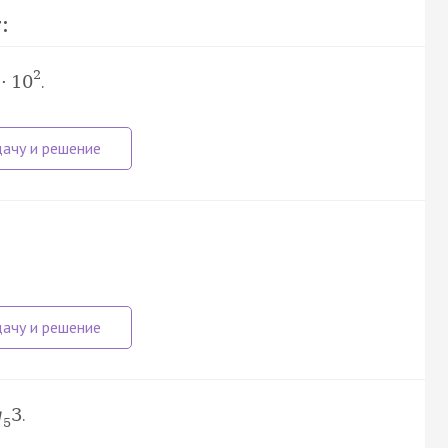
:
2
.
·
10
.
g
3
5