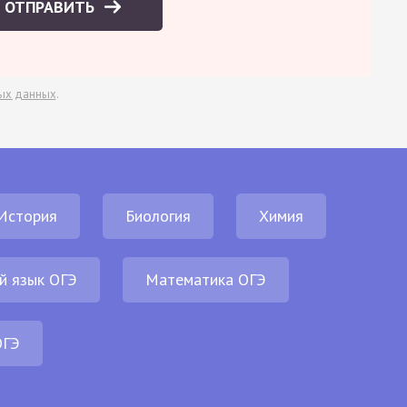
ОТПРАВИТЬ
ых данных
.
История
Биология
Химия
й язык ОГЭ
Математика ОГЭ
ОГЭ