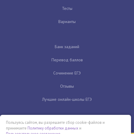
Тесты
Варианты
Банк заданий
Перевод баллов
Сочинение ЕГЭ
Отзывы
Лучшие онлайн-школы ЕГЭ
Пользуясь сайтом, вы разрешаете сбор cookie-файлов и
принимаете
Политику обработки данных
и
Пользовательское соглашение
.