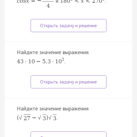
и
.
c
o
s
x
=
−
180
°
<
x
<
270
°
4
Найдите значение выражения
2
.
43
·
10
−
5.3
·
10
Найдите значение выражения
.
(
−
)
√
√
√
27
3
3