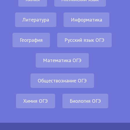
Литература
Информатика
География
Русский язык ОГЭ
Математика ОГЭ
Обществознание ОГЭ
Химия ОГЭ
Биология ОГЭ