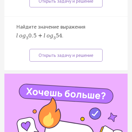
Найдите значение выражения
.
l
o
g
0.5
+
l
o
g
54
3
3