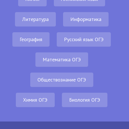
Литература
Информатика
География
Русский язык ОГЭ
Математика ОГЭ
Обществознание ОГЭ
Химия ОГЭ
Биология ОГЭ