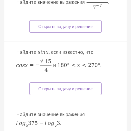
Найдите значение выражения
.
−
7
7
Найдите
, если известно, что
s
i
n
x
√
15
и
.
c
o
s
x
=
−
180
°
<
x
<
270
°
4
Найдите значение выражения
.
l
o
g
375
−
l
o
g
3
5
5