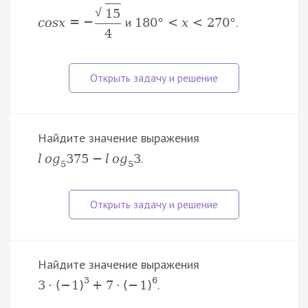
√
15
и
.
c
o
s
x
=
−
180
°
<
x
<
270
°
4
Найдите значение выражения
.
l
o
g
375
−
l
o
g
3
5
5
Найдите значение выражения
3
6
.
3
·
(
−
1
)
+
7
·
(
−
1
)