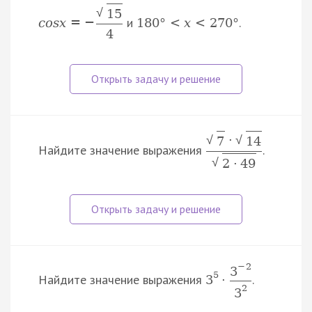
√
15
и
.
c
o
s
x
=
−
180
°
<
x
<
270
°
4
·
√
√
7
14
Найдите значение выражения
.
√
2
·
49
−
2
3
5
Найдите значение выражения
.
3
·
2
3