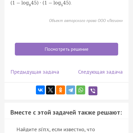
.
(
1
−
log
45
)
⋅
(
1
−
log
45
)
9
5
Объект авторского права ООО «Легион»
Посмотреть решение
Предыдущая задача
Следующая задача
Вместе с этой задачей также решают:
Найдите
, если известно, что
s
i
n
x