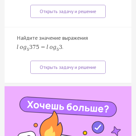
Найдите значение выражения
.
l
o
g
375
−
l
o
g
3
5
5