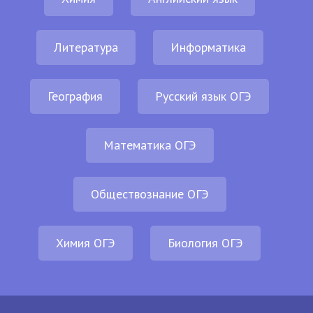
Литература
Информатика
География
Русский язык ОГЭ
Математика ОГЭ
Обществознание ОГЭ
Химия ОГЭ
Биология ОГЭ