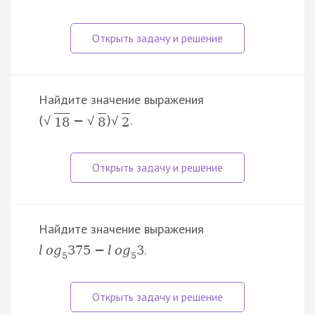
Найдите значение выражения
.
(
−
)
√
√
√
18
8
2
Найдите значение выражения
.
l
o
g
375
−
l
o
g
3
5
5