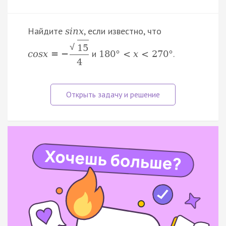
Найдите
, если известно, что
s
i
n
x
√
15
и
.
c
o
s
x
=
−
180
°
<
x
<
270
°
4