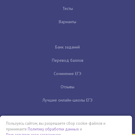
Тесты
Варианты
Банк заданий
Перевод баллов
Сочинение ЕГЭ
Отзывы
Лучшие онлайн-школы ЕГЭ
Пользуясь сайтом, вы разрешаете сбор cookie-файлов и
принимаете
Политику обработки данных
и
Пользовательское соглашение
.