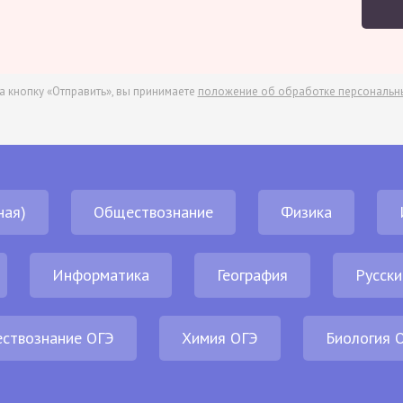
а кнопку «Отправить», вы принимаете
положение об обработке персональн
ная)
Обществознание
Физика
Информатика
География
Русски
ствознание ОГЭ
Химия ОГЭ
Биология 