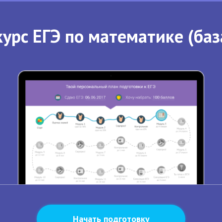
урс ЕГЭ по математике (баз
Начать подготовку