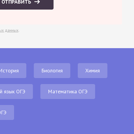
ОТПРАВИТЬ
ых данных
.
История
Биология
Химия
й язык ОГЭ
Математика ОГЭ
ОГЭ