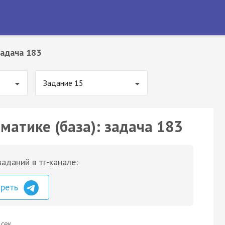
адача 183
Задание 15
матике (база): задача 183
аданий в тг-канале:
треть
 сек.