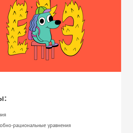
ы:
ния
робно-рациональные уравнения