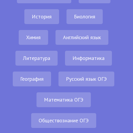
История
Биология
Химия
Английский язык
Литература
Информатика
География
Русский язык ОГЭ
Математика ОГЭ
Обществознание ОГЭ