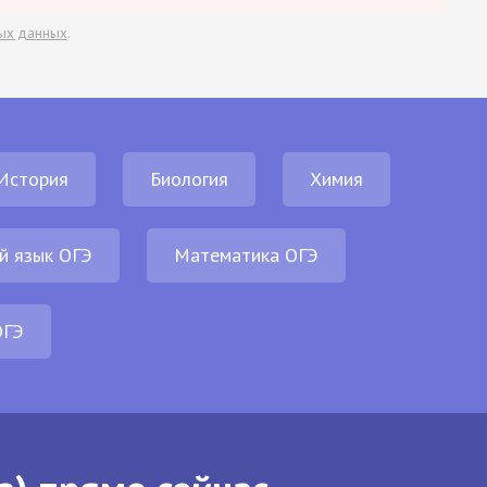
ых данных
.
История
Биология
Химия
й язык ОГЭ
Математика ОГЭ
ОГЭ