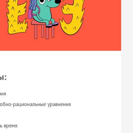
ы:
ния
робно-рациональные уравнения
ь время