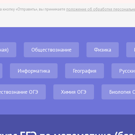
а кнопку «Отправить», вы принимаете
положение об обработке персональн
ная)
Обществознание
Физика
Информатика
География
Русски
ствознание ОГЭ
Химия ОГЭ
Биология 