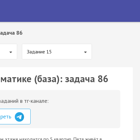
адача 86
Задание 15
матике (база): задача 86
аданий в тг-канале:
треть
м этаже находится по 5 квартир. Петя живёт в