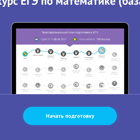
урс ЕГЭ по математике (баз
Начать подготовку