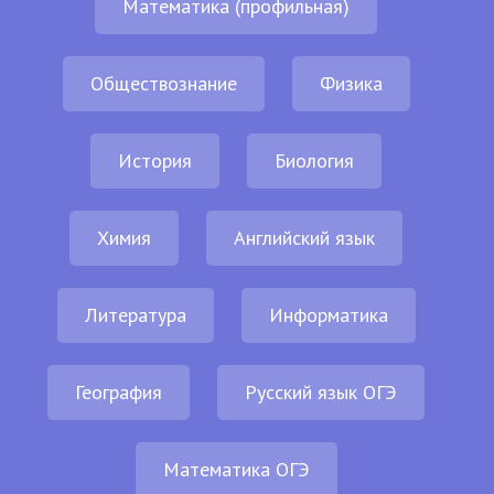
Математика (профильная)
Обществознание
Физика
История
Биология
Химия
Английский язык
Литература
Информатика
География
Русский язык ОГЭ
Математика ОГЭ