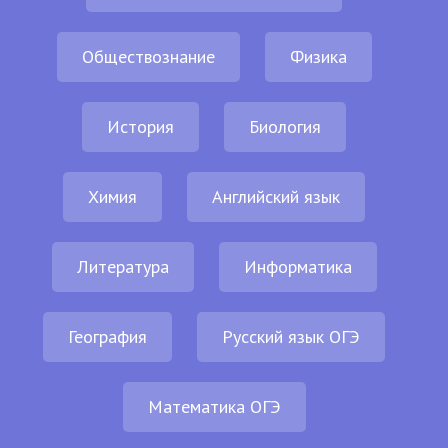
Обществознание
Физика
История
Биология
Химия
Английский язык
Литература
Информатика
География
Русский язык ОГЭ
Математика ОГЭ