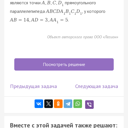
являются точки
,
,
,
прямоугольного
A
B
C
D
1
параллелепипеда
, у которого
A
B
C
D
A
B
C
D
1
1
1
1
,
,
.
A
B
=
14
A
D
=
3
A
A
=
5
1
Объект авторского права ООО «Легион»
Посмотреть решение
Предыдущая задача
Следующая задача
Вместе с этой задачей также решают: