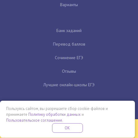
Варианты
Банк заданий
Перевод баллов
Сочинение ЕГЭ
Отзывы
Лучшие онлайн-школы ЕГЭ
Пользуясь сайтом, вы разрешаете сбор cookie-файлов и
принимаете
Политику обработки данных
и
Пользовательское соглашение
.
Бесплатная летняя школа
OK
ПОДРОБНЕЕ
ПРОВЕДИ ЭТО ЛЕТО С ПОЛЬЗОЙ