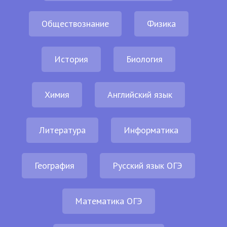
Обществознание
Физика
История
Биология
Химия
Английский язык
Литература
Информатика
География
Русский язык ОГЭ
Математика ОГЭ