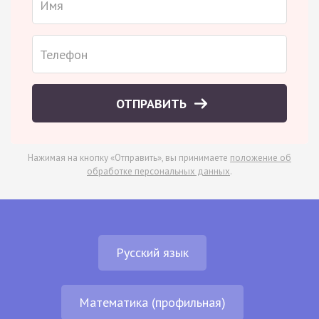
ОТПРАВИТЬ
Нажимая на кнопку «Отправить», вы принимаете
положение об
обработке персональных данных
.
Русский язык
Математика (профильная)