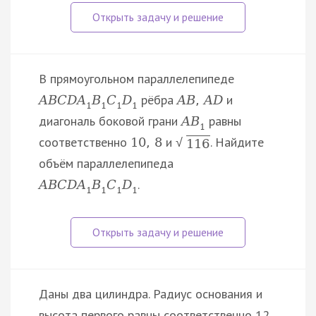
В прямоугольном параллелепипеде
рёбра
и
A
B
C
D
A
B
C
D
A
B
,
A
D
1
1
1
1
диагональ боковой грани
равны
A
B
1
соответственно
и
. Найдите
10
,
8
√
116
объём параллелепипеда
.
A
B
C
D
A
B
C
D
1
1
1
1
Даны два цилиндра. Радиус основания и
высота первого равны соответственно 12