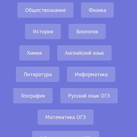
Обществознание
Физика
История
Биология
Химия
Английский язык
Литература
Информатика
География
Русский язык ОГЭ
Математика ОГЭ