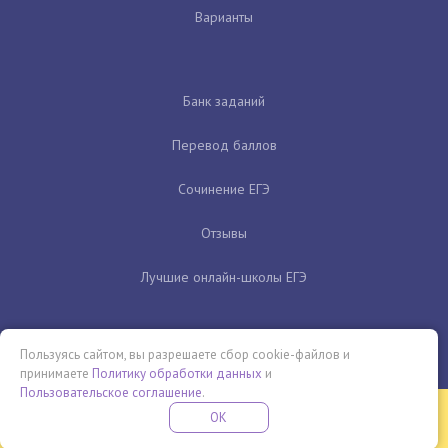
Варианты
Банк заданий
Перевод баллов
Сочинение ЕГЭ
Отзывы
Лучшие онлайн-школы ЕГЭ
Пользуясь сайтом, вы разрешаете сбор cookie-файлов и
принимаете
Политику обработки данных
и
Пользовательское соглашение
.
Бесплатная летняя школа
OK
ПОДРОБНЕЕ
ПРОВЕДИ ЭТО ЛЕТО С ПОЛЬЗОЙ