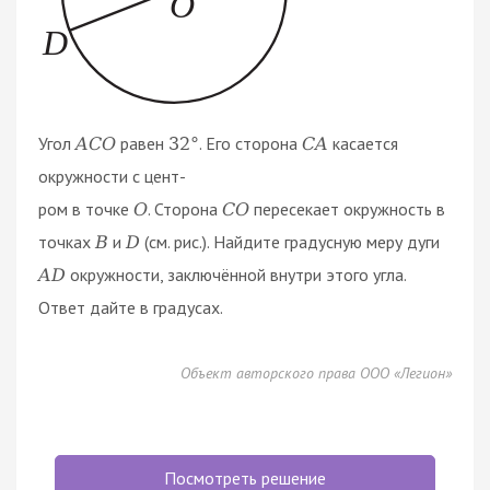
Угол
равен
. Его сторона
касается
A
C
O
32
°
C
A
окружности с цент-
ром в точке
. Сторона
пересекает окружность в
O
C
O
точках
и
(см. рис.). Найдите градусную меру дуги
B
D
окружности, заключённой внутри этого угла.
A
D
Ответ дайте в градусах.
Объект авторского права ООО «Легион»
Посмотреть решение