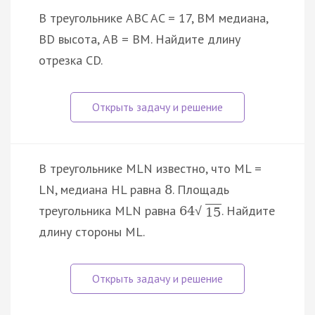
В треугольнике ABC AC = 17, BM медиана,
BD высота, AB = BM. Найдите длину
отрезка CD.
В треугольнике MLN известно, что ML =
LN, медиана HL равна
. Площадь
8
треугольника MLN равна
. Найдите
64
√
15
длину стороны ML.