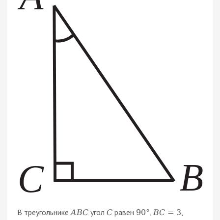
В треугольнике
угол
равен
,
,
A
B
C
C
90
°
B
C
=
3