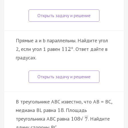
Прямые a и b параллельны. Найдите угол
2, если угол 1 равен
. Ответ дайте в
112
°
градусах.
В треугольнике ABC известно, что AB = BC,
медиана BL равна
. Площадь
18
треугольника ABC равна
. Найдите
108
√
7
длину стороны BC.