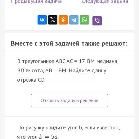
Предыдущая задача
Следующая задача
Вместе с этой задачей также решают:
В треугольнике ABC AC = 17, BM медиана,
BD высота, AB = BM. Найдите длину
отрезка CD.
По рисунку найдите угол b, если известно,
что угол
.
b
=
5
a