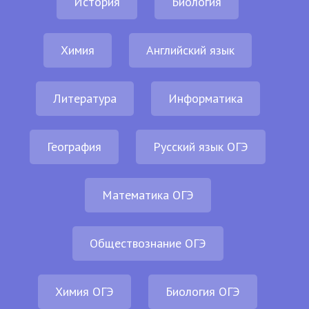
История
Биология
Химия
Английский язык
Литература
Информатика
География
Русский язык ОГЭ
Математика ОГЭ
Обществознание ОГЭ
Химия ОГЭ
Биология ОГЭ