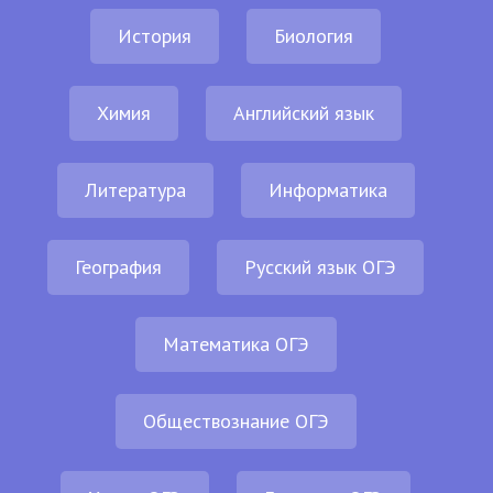
История
Биология
Химия
Английский язык
Литература
Информатика
География
Русский язык ОГЭ
Математика ОГЭ
Обществознание ОГЭ