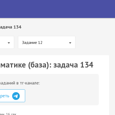
адача 134
Задание 12
матике (база): задача 134
аданий в тг-канале:
треть
ин. 16 сек.