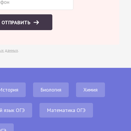
ОТПРАВИТЬ
ых данных
.
История
Биология
Химия
й язык ОГЭ
Математика ОГЭ
ОГЭ