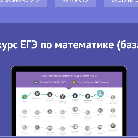
урс ЕГЭ по математике (баз