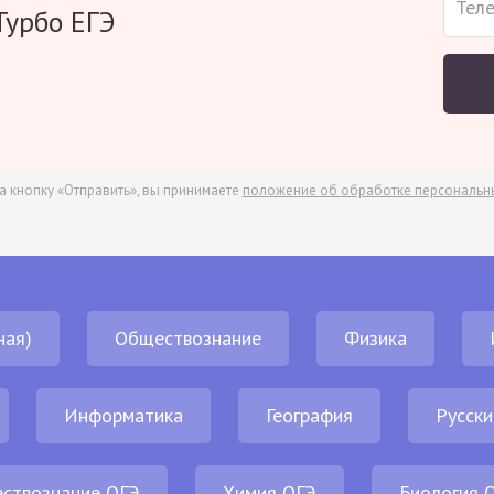
Турбо ЕГЭ
а кнопку «Отправить», вы принимаете
положение об обработке персональн
ная)
Обществознание
Физика
Информатика
География
Русски
ствознание ОГЭ
Химия ОГЭ
Биология 