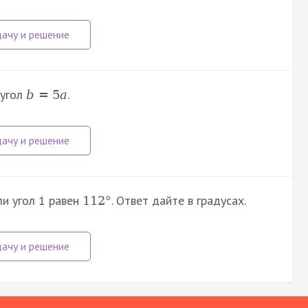
 угол
.
b
=
5
a
ли угол 1 равен
. Ответ дайте в градусах.
112
°