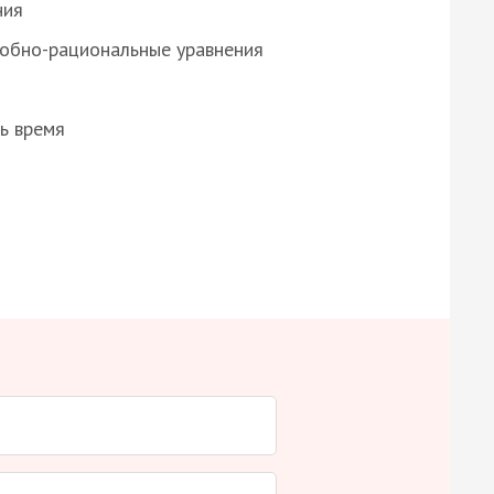
ния
робно-рациональные уравнения
ь время