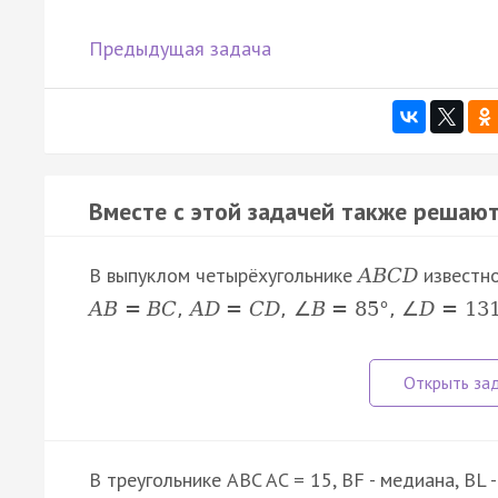
Предыдущая задача
Вместе с этой задачей также решают
В выпуклом четырёхугольнике
известно
A
B
C
D
A
B
=
B
C
,
A
D
=
C
D
,
∠
B
=
85
°
,
∠
D
=
13
В треугольнике ABC AC = 15, BF - медиана, BL 