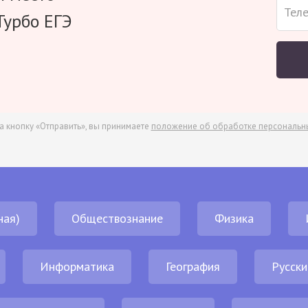
Турбо ЕГЭ
а кнопку «Отправить», вы принимаете
положение об обработке персональн
ная)
Обществознание
Физика
Информатика
География
Русски