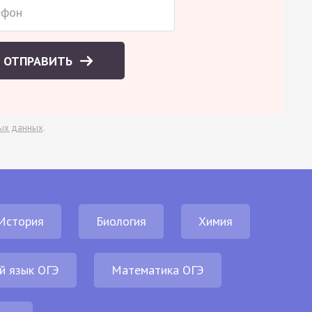
ОТПРАВИТЬ
ых данных
.
История
Биология
Химия
й язык ОГЭ
Математика ОГЭ