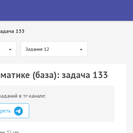
адача 133
Задание 12
матике (база): задача 133
аданий в тг-канале:
треть
ин. 32 сек.