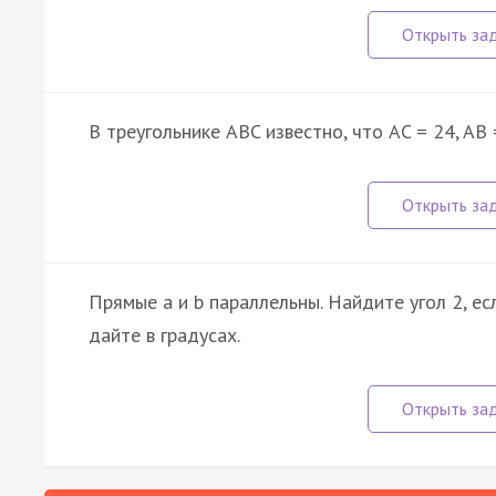
В треугольнике ABC известно, что AC = 24, AB
Прямые a и b параллельны. Найдите угол 2, ес
дайте в градусах.