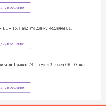
 = BC = 15. Найдите длину медианы BD.
ли угол 1 равен
, а угол 3 равен
. Ответ
74
°
68
°