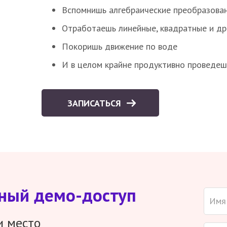
Вспомнишь алгебраические преобразова
Отработаешь линейные, квадратные и д
Покоришь движение по воде
И в целом крайне продуктивно проведеш
ЗАПИСАТЬСЯ
тный демо-доступ
и место