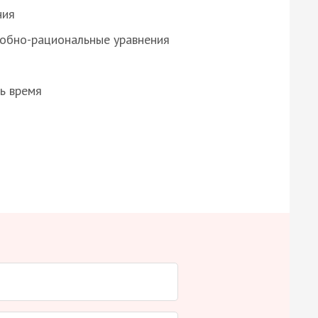
ния
робно-рациональные уравнения
ь время