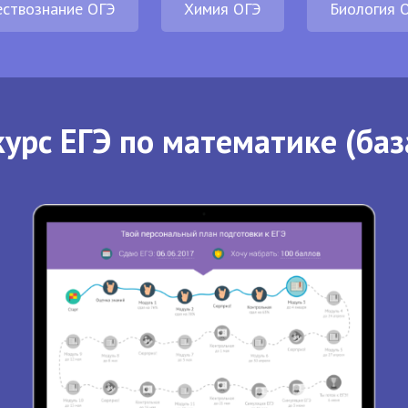
ствознание ОГЭ
Химия ОГЭ
Биология 
урс ЕГЭ по математике (баз