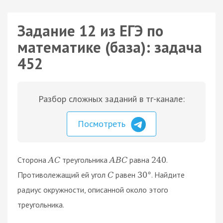
Задание 12 из ЕГЭ по
математике (база): задача
452
Разбор сложных заданий в тг-канале:
Посмотреть
Сторона
треугольника
равна
.
A
C
A
B
C
240
Противолежащий ей угол
равен
. Найдите
C
30
°
радиус окружности, описанной около этого
треугольника.