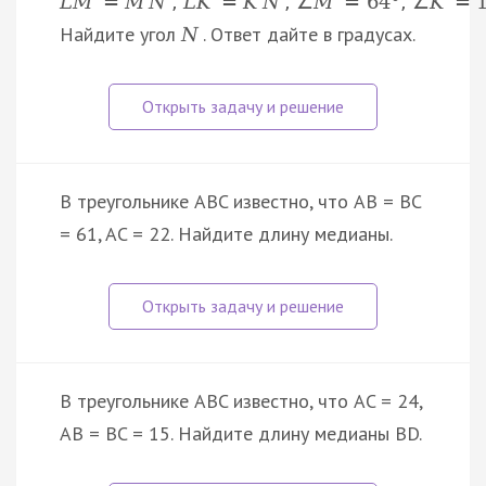
L
M
=
M
N
,
L
K
=
K
N
,
∠
M
=
64
°
,
∠
K
=
Найдите угол
. Ответ дайте в градусах.
N
В треугольнике ABC известно, что AB = BC
= 61, AC = 22. Найдите длину медианы.
В треугольнике ABC известно, что AC = 24,
AB = BC = 15. Найдите длину медианы BD.