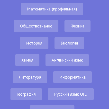
Математика (профильная)
Обществознание
Физика
История
Биология
Химия
Английский язык
Литература
Информатика
География
Русский язык ОГЭ