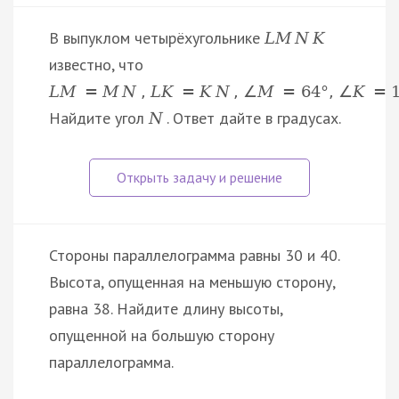
В выпуклом четырёхугольнике
L
M
N
K
известно, что
L
M
=
M
N
,
L
K
=
K
N
,
∠
M
=
64
°
,
∠
K
=
Найдите угол
. Ответ дайте в градусах.
N
Стороны параллелограмма равны 30 и 40.
Высота, опущенная на меньшую сторону,
равна 38. Найдите длину высоты,
опущенной на большую сторону
параллелограмма.