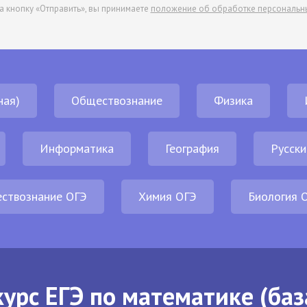
а кнопку «Отправить», вы принимаете
положение об обработке персональн
ная)
Обществознание
Физика
Информатика
География
Русски
ствознание ОГЭ
Химия ОГЭ
Биология 
урс ЕГЭ по математике (баз