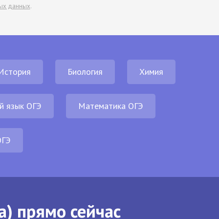
ых данных
.
История
Биология
Химия
й язык ОГЭ
Математика ОГЭ
ОГЭ
а) прямо сейчас