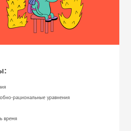
ы:
ния
робно-рациональные уравнения
ь время