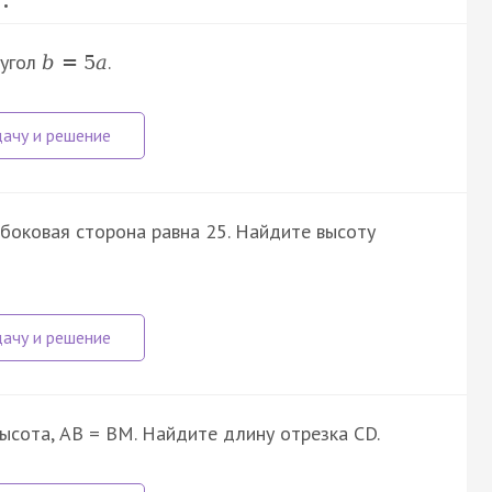
 угол
.
b
=
5
a
боковая сторона равна 25. Найдите высоту
высота, AB = BM. Найдите длину отрезка CD.