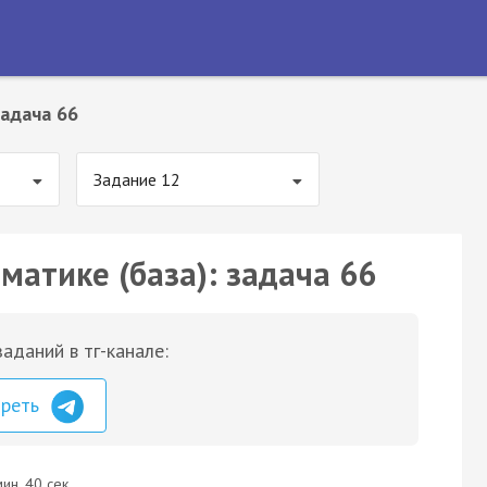
адача 66
Задание 12
матике (база): задача 66
аданий в тг-канале:
треть
ин. 40 сек.