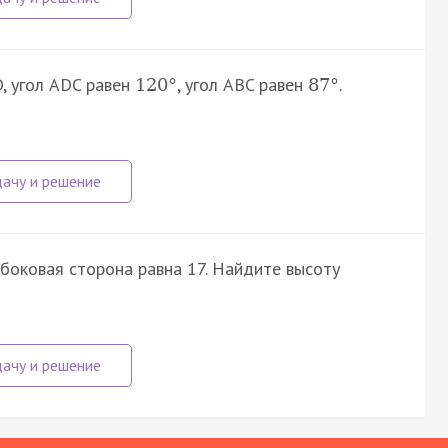
, угол ADC равен
, угол ABC равен
.
120
°
87
°
боковая сторона равна 17. Найдите высоту