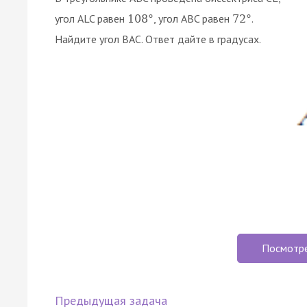
угол ALC равен
, угол ABC равен
.
108
°
72
°
Найдите угол BAC. Ответ дайте в градусах.
Посмотр
Предыдущая задача