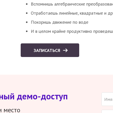
Вспомнишь алгебраические преобразова
Отработаешь линейные, квадратные и д
Покоришь движение по воде
И в целом крайне продуктивно проведеш
ЗАПИСАТЬСЯ
тный демо-доступ
и место