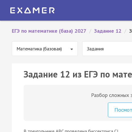
ЕГЭ по математике (база) 2027
/
Задание 12
/
З
Математика (базовая)
Задания
Задание 12 из ЕГЭ по мате
Разбор сложных з
Посмо
В треугольнике ABC проведена биссектриса CL,