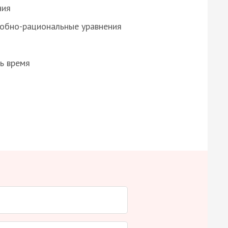
ния
робно-рациональные уравнения
ь время