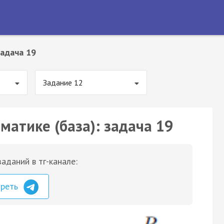
адача 19
Задание 12
матике (база): задача 19
аданий в тг-канале:
треть