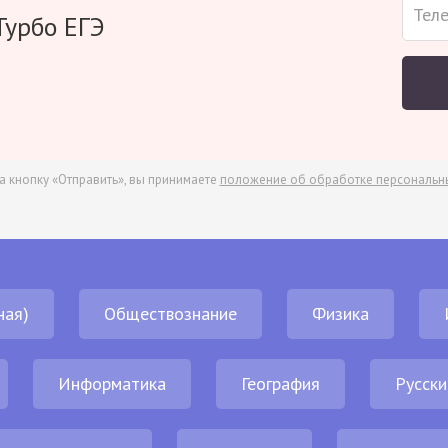
Турбо ЕГЭ
а кнопку «Отправить», вы принимаете
положение об обработке персональн
ная)
Обществознание
Физика
Информатика
География
Русски