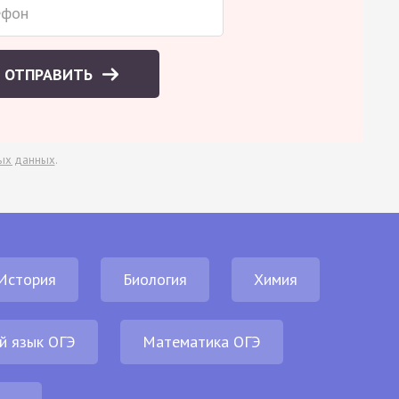
ОТПРАВИТЬ
ых данных
.
История
Биология
Химия
й язык ОГЭ
Математика ОГЭ