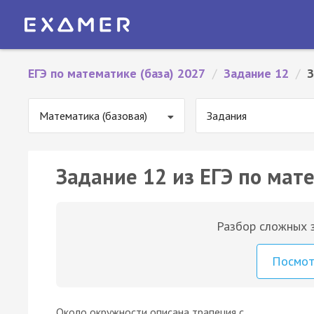
ЕГЭ по математике (база) 2027
/
Задание 12
/
З
Математика (базовая)
Задания
Задание 12 из ЕГЭ по мате
Разбор сложных з
Посмо
Около окружности описана трапеция с