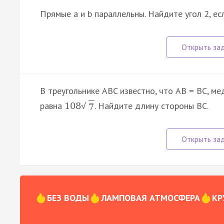
Прямые a и b параллельны. Найдите угол 2, ес
В треугольнике ABC известно, что AB = BC, м
равна
. Найдите длину стороны BC.
108
√
7
БЕЗ ВОДЫ
ЛАМПОВАЯ АТМОСФЕРА
КР