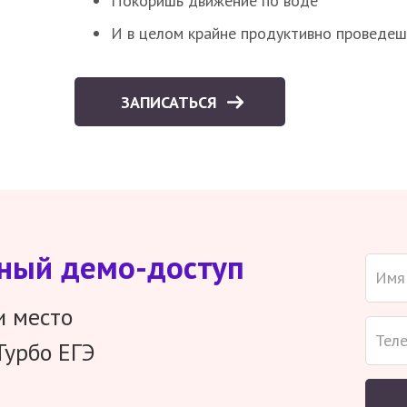
Покоришь движение по воде
И в целом крайне продуктивно проведеш
ЗАПИСАТЬСЯ
тный демо-доступ
и место
Турбо ЕГЭ