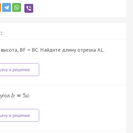
:
- высота, BF = BC. Найдите длину отрезка AL.
 угол
.
b
=
5
a