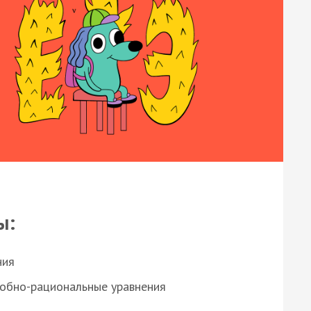
ы:
ния
робно-рациональные уравнения