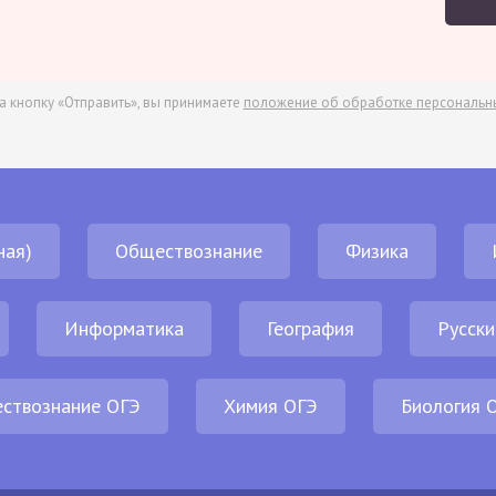
а кнопку «Отправить», вы принимаете
положение об обработке персональн
ная)
Обществознание
Физика
Информатика
География
Русски
ствознание ОГЭ
Химия ОГЭ
Биология 