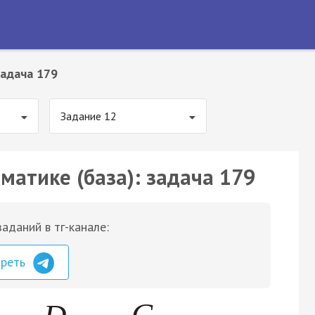
адача 179
Задание 12
матике (база): задача 179
аданий в тг-канале:
треть