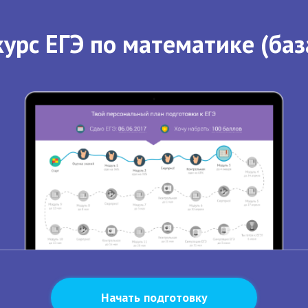
урс ЕГЭ по математике (баз
Начать подготовку