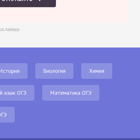
ых данных
.
История
Биология
Химия
й язык ОГЭ
Математика ОГЭ
ОГЭ