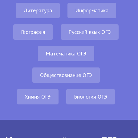
Литература
Информатика
География
Русский язык ОГЭ
Математика ОГЭ
Обществознание ОГЭ
Химия ОГЭ
Биология ОГЭ