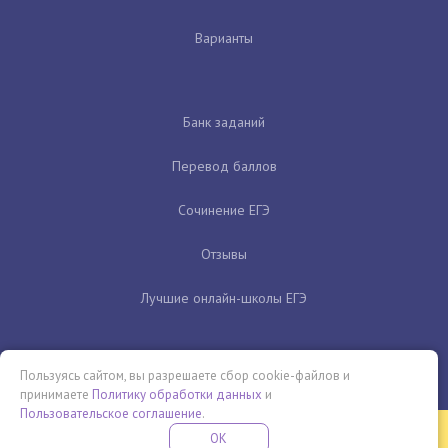
Варианты
Банк заданий
Перевод баллов
Сочинение ЕГЭ
Отзывы
Лучшие онлайн-школы ЕГЭ
Пользуясь сайтом, вы разрешаете сбор cookie-файлов и
принимаете
Политику обработки данных
и
Пользовательское соглашение
.
Бесплатная летняя школа
OK
ПОДРОБНЕЕ