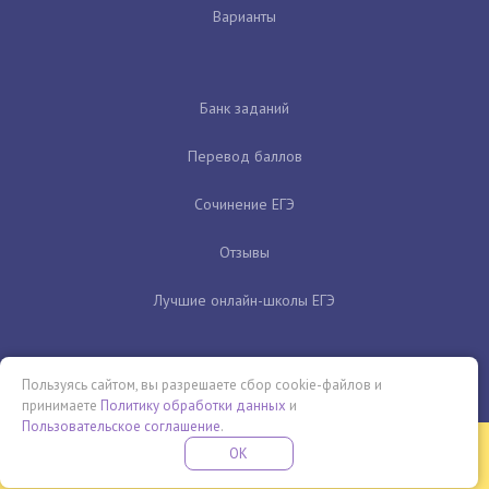
Варианты
Банк заданий
Перевод баллов
Сочинение ЕГЭ
Отзывы
Лучшие онлайн-школы ЕГЭ
Пользуясь сайтом, вы разрешаете сбор cookie-файлов и
принимаете
Политику обработки данных
и
Пользовательское соглашение
.
Бесплатная летняя школа
OK
ПОДРОБНЕЕ
ПРОВЕДИ ЭТО ЛЕТО С ПОЛЬЗОЙ