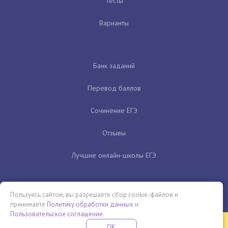
Тесты
Варианты
Банк заданий
Перевод баллов
Сочинение ЕГЭ
Отзывы
Лучшие онлайн-школы ЕГЭ
Пользуясь сайтом, вы разрешаете сбор cookie-файлов и
принимаете
Политику обработки данных
и
Пользовательское соглашение
.
Бесплатная летняя школа
OK