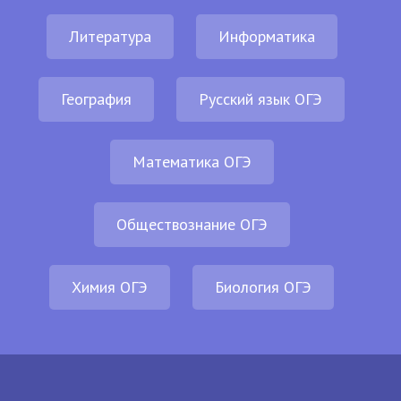
Литература
Информатика
География
Русский язык ОГЭ
Математика ОГЭ
Обществознание ОГЭ
Химия ОГЭ
Биология ОГЭ