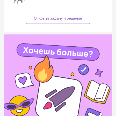
пути?