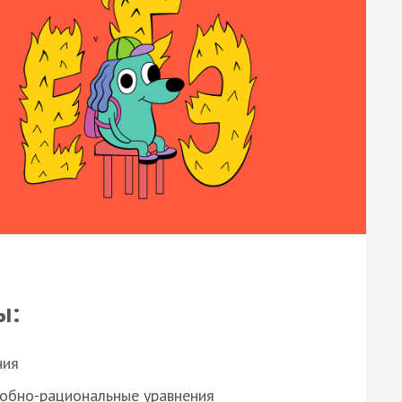
ы:
ния
робно-рациональные уравнения