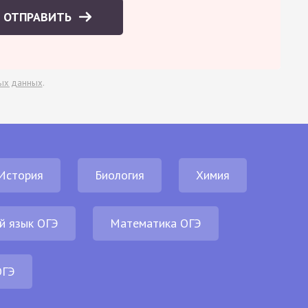
ОТПРАВИТЬ
ых данных
.
История
Биология
Химия
й язык ОГЭ
Математика ОГЭ
ОГЭ