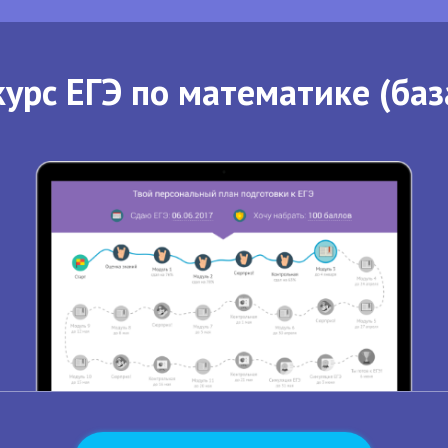
урс ЕГЭ по математике (баз