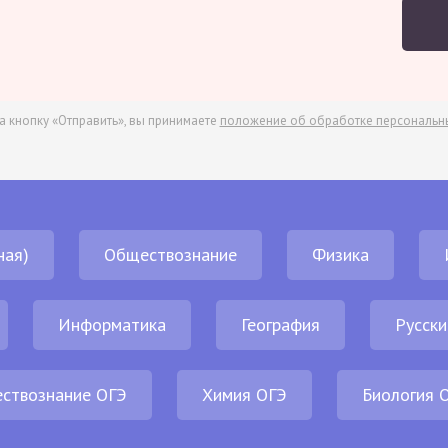
а кнопку «Отправить», вы принимаете
положение об обработке персональн
ная)
Обществознание
Физика
Информатика
География
Русски
ствознание ОГЭ
Химия ОГЭ
Биология 