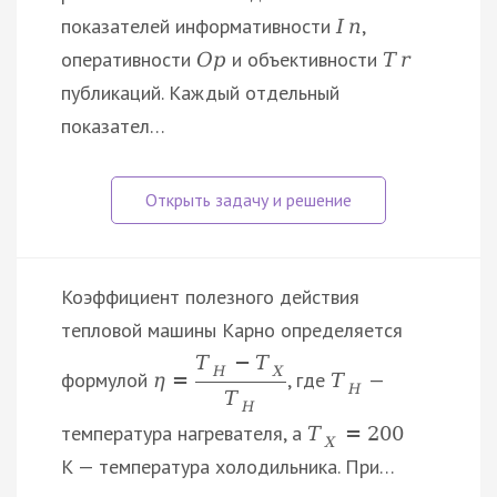
показателей информативности
,
I
n
оперативности
и объективности
O
p
T
r
публикаций. Каждый отдельный
показател…
Коэффициент полезного действия
тепловой машины Карно определяется
T
−
T
H
X
формулой
, где
—
η
=
T
H
T
H
температура нагревателя, а
T
=
200
X
К — температура холодильника. При…