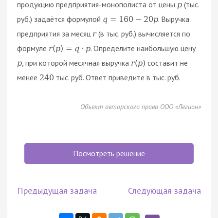
продукцию предприятия-монополиста от цены
(тыс.
p
руб.) задаётся формулой
. Выручка
q
=
160
−
20
p
предприятия за месяц
(в тыс. руб.) вычисляется по
r
формуле
. Определите наибольшую цену
r
(
p
)
=
q
⋅
p
, при которой месячная выручка
составит не
p
r
(
p
)
менее
тыс. руб. Ответ приведите в тыс. руб.
240
Объект авторского права ООО «Легион»
Посмотреть решение
Предыдущая задача
Следующая задача