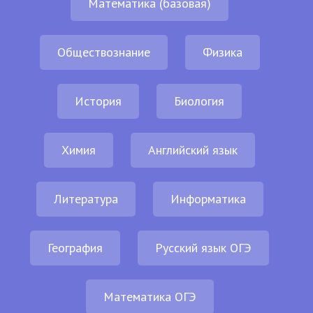
Математика (базовая)
Обществознание
Физика
История
Биология
Химия
Английский язык
Литература
Информатика
География
Русский язык ОГЭ
Математика ОГЭ