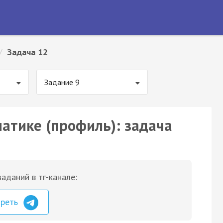
/
Задача 12
Задание 9
матике (профиль): задача
аданий в тг-канале:
треть