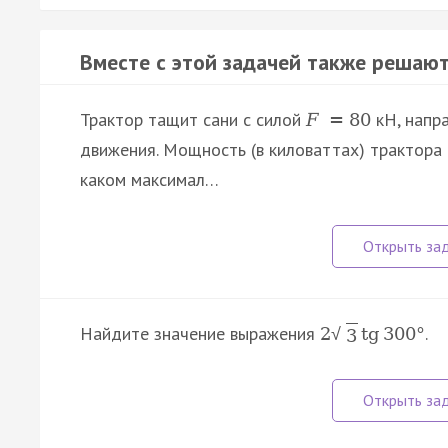
Вместе с этой задачей также решают
Трактор тащит сани с силой
кН, напр
F
=
80
движения. Мощность (в киловаттах) трактора
каком максимал…
Найдите значение выражения
.
2
tg
300
°
√
3