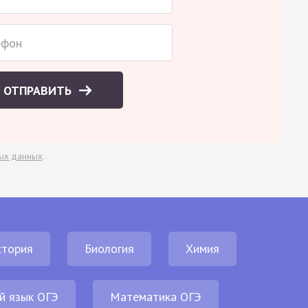
ОТПРАВИТЬ
ых данных
.
стория
Биология
Химия
й язык ОГЭ
Математика ОГЭ