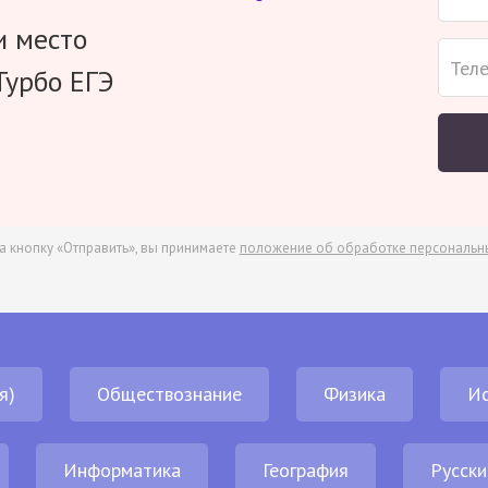
и место
Турбо ЕГЭ
а кнопку «Отправить», вы принимаете
положение об обработке персональн
я)
Обществознание
Физика
И
Информатика
География
Русски