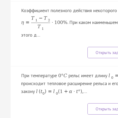
Коэффициент полезного действия некоторого
T
−
T
1
2
. При каком наименьшем
η
=
⋅
100
%
T
1
этого д…
При температуре
рельс имеет длину
0
°
C
l
0
происходит тепловое расширение рельса и его
закону
,…
l
(
t
)
=
l
(
1
+
α
⋅
t
°
)
0
0