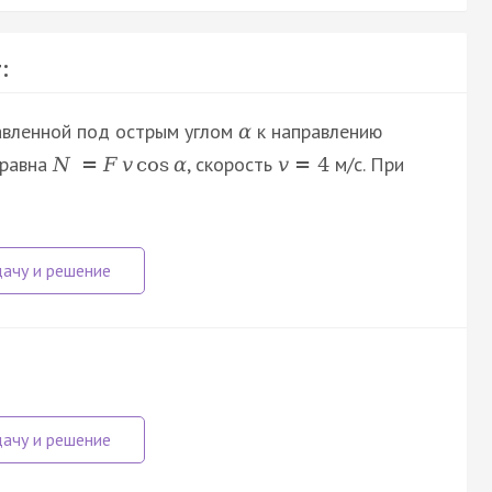
:
авленной под острым углом
к направлению
α
 равна
, скорость
м/с. При
N
=
F
v
cos
α
v
=
4